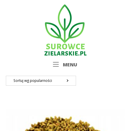
Skip
Home
to
content
Menu
MENU
Sortuj wg popularności