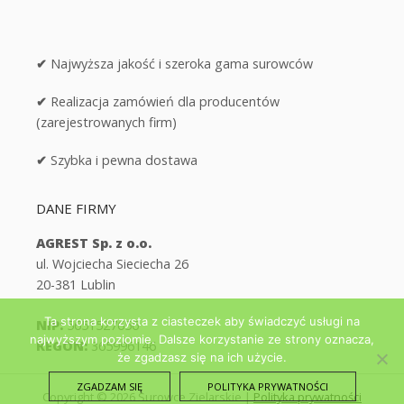
✔
Najwyższa jakość i szeroka gama surowców
✔
Realizacja zamówień dla producentów
(zarejestrowanych firm)
✔
Szybka i pewna dostawa
DANE FIRMY
AGREST Sp. z o.o.
ul. Wojciecha Sieciecha 26
20-381 Lublin
Ta strona korzysta z ciasteczek aby świadczyć usługi na
NIP:
5651527656
najwyższym poziomie. Dalsze korzystanie ze strony oznacza,
REGON:
365996146
że zgadzasz się na ich użycie.
ZGADZAM SIĘ
POLITYKA PRYWATNOŚCI
Copyright © 2026 Surowce Zielarskie
|
Polityka prywatności