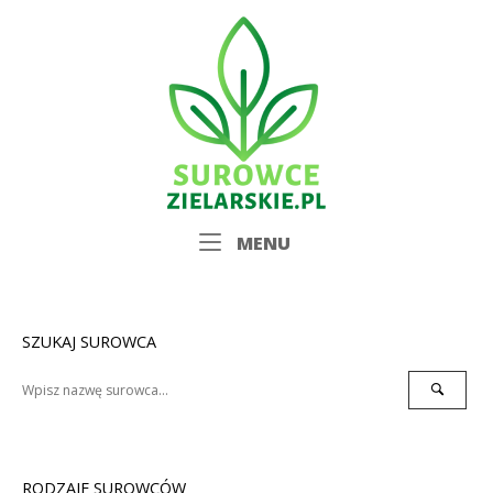
Skip
Home
to
content
Menu
MENU
SZUKAJ SUROWCA
Search
Search
for:
RODZAJE SUROWCÓW