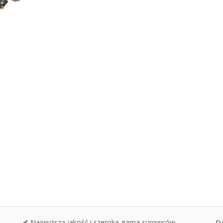
✔
Najwyższa jakość i szeroka gama surowców
D