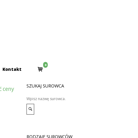
0
View
Kontakt
shopping
cart
SZUKAJ SUROWCA
ć ceny
Search
for:
Search
RODZAJE SUROWCÓW