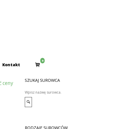
0
View
Kontakt
shopping
cart
SZUKAJ SUROWCA
ć ceny
Search
for:
Search
RODZAJE SUROWCÓW