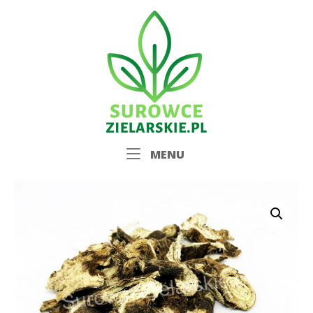
Skip
Home
to
content
Menu
MENU