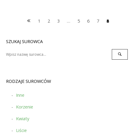
Posts
1
2
3
…
5
6
7
8
navigation
SZUKAJ SUROWCA
Search
Search
for:
RODZAJE SUROWCÓW
Inne
Korzenie
Kwiaty
Liście