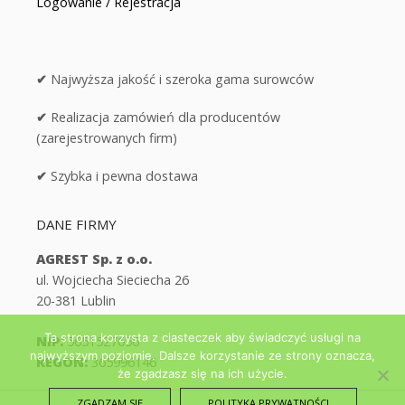
Logowanie / Rejestracja
✔
Najwyższa jakość i szeroka gama surowców
✔
Realizacja zamówień dla producentów
(zarejestrowanych firm)
✔
Szybka i pewna dostawa
DANE FIRMY
AGREST Sp. z o.o.
ul. Wojciecha Sieciecha 26
20-381 Lublin
Ta strona korzysta z ciasteczek aby świadczyć usługi na
NIP:
5651527656
najwyższym poziomie. Dalsze korzystanie ze strony oznacza,
REGON:
365996146
że zgadzasz się na ich użycie.
ZGADZAM SIĘ
POLITYKA PRYWATNOŚCI