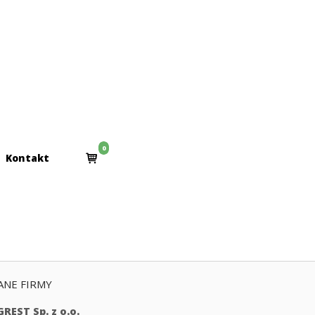
0
View
Kontakt
shopping
cart
ANE FIRMY
GREST Sp. z o.o.