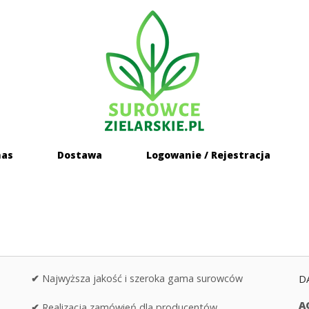
Home
nas
Dostawa
Logowanie / Rejestracja
✔
Najwyższa jakość i szeroka gama surowców
D
A
✔
Realizacja zamówień dla producentów