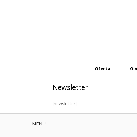
Skip
to
content
Oferta
O 
Newsletter
[newsletter]
MENU