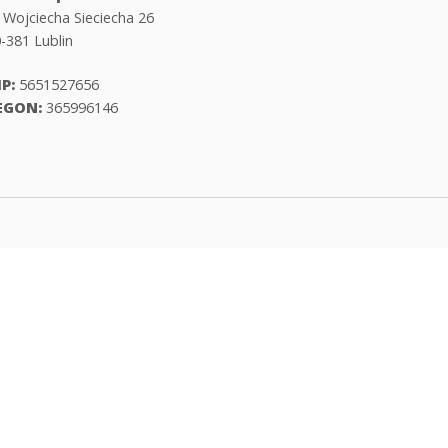
. Wojciecha Sieciecha 26
-381 Lublin
P:
5651527656
EGON:
365996146